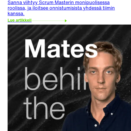
Sanna viihtyy Scrum Masterin monipuolisessa
roolissa, ja iloitsee onnistumisista yhdessä tiimin
kanssa.
Lue artikkeli