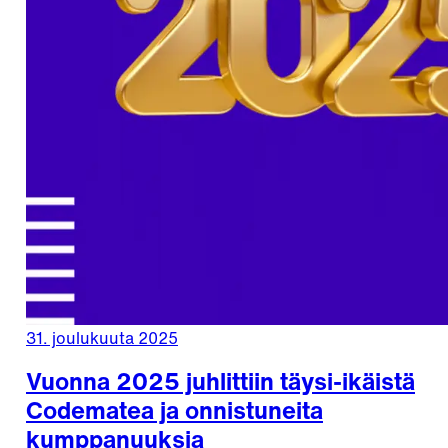
31. joulukuuta 2025
Vuonna 2025 juhlittiin täysi-ikäistä
Codematea ja onnistuneita
kumppanuuksia