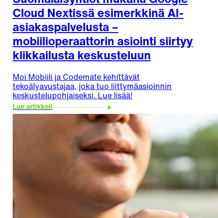
Suomalaisyhtiöt mukana Google
Cloud Nextissä esimerkkinä AI-
asiakaspalvelusta –
mobiilioperaattorin asiointi siirtyy
klikkailusta keskusteluun
Moi Mobiili ja Codemate kehittävät
tekoälyavustajaa, joka tuo liittymäasioinnin
keskustelupohjaiseksi. Lue lisää!
Lue artikkeli