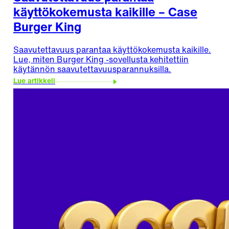
käyttökokemusta kaikille – Case
Burger King
Saavutettavuus parantaa käyttökokemusta kaikille.
Lue, miten Burger King -sovellusta kehitettiin
käytännön saavutettavuusparannuksilla.
Lue artikkeli