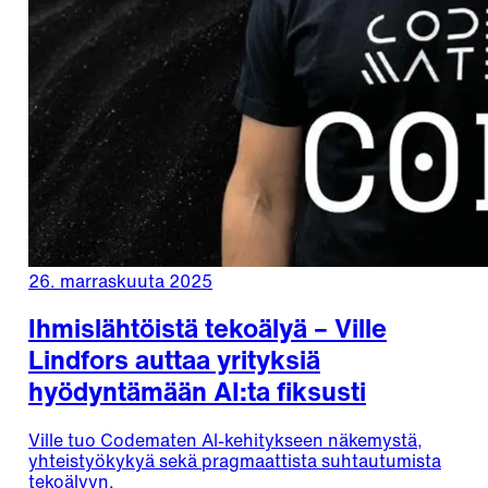
26. marraskuuta 2025
Ihmislähtöistä tekoälyä – Ville
Lindfors auttaa yrityksiä
hyödyntämään AI:ta fiksusti
Ville tuo Codematen AI-kehitykseen näkemystä,
yhteistyökykyä sekä pragmaattista suhtautumista
tekoälyyn.