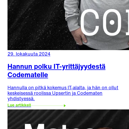
29. lokakuuta 2024
Hannun polku IT-yrittäjyydestä
Codematelle
Hannulla on pitkä kokemus IT-alalta, ja hän on ollut
keskeisessä roolissa Upsertin ja Codematen
yhdistyessä.
Lue artikkeli