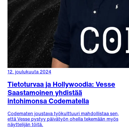
12. joulukuuta 2024
Tietoturvaa ja Hollywoodia: Vesse
Saastamoinen yhdistää
intohimonsa Codematella
Codematen joustava työkulttuuri mahdollistaa sen,
että Vesse pystyy päivätyön ohella tekemään myös
näyttelijän töitä.