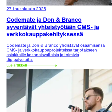
27. toukokuuta 2025
Codemate ja Don & Branco
syventävät yhteistyötään CMS- ja
verkkokauppakehityksessä
Codemate ja Don & Branco yhdistävät osaamisensa
CMS- ja verkkokauppaprojekteissa tarjotakseen
asiakkaille kokonaisvaltaisia ja toimivia
digipalveluita.
Lue artikkeli