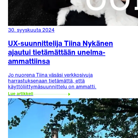
30. syyskuuta 2024
UX-suunnittelija Tiina Nykänen
ajautui tietämättään unelma-
ammattiinsa
Jo nuorena Tiina väsäsi verkkosivuja
harrastuksenaan tietämättä, että
käyttöliittymäsuunnittelu on ammatti.
Lue artikkeli