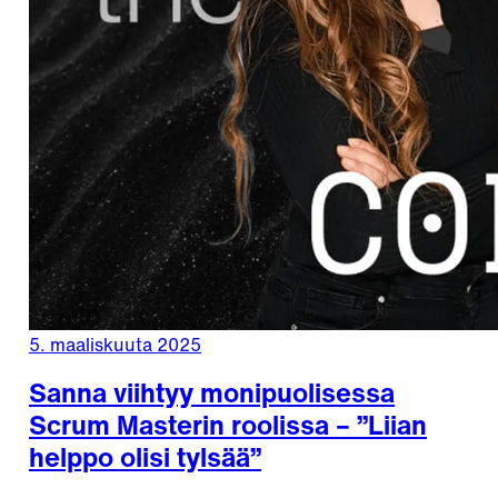
5. maaliskuuta 2025
Sanna viihtyy monipuolisessa
Scrum Masterin roolissa – ”Liian
helppo olisi tylsää”