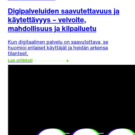
Digipalveluiden saavutettavuus ja
käytettävyys – velvoite,
mahdollisuus ja kilpailuetu
Kun digitaalinen palvelu on saavutettava, se
huomioi erilaiset käyttäjät ja heidän arkensa
tilanteet.
Lue artikkeli