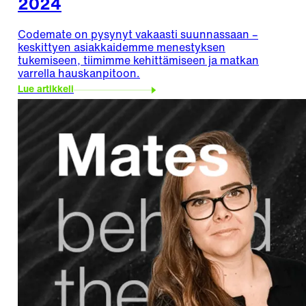
2024
Codemate on pysynyt vakaasti suunnassaan –
keskittyen asiakkaidemme menestyksen
tukemiseen, tiimimme kehittämiseen ja matkan
varrella hauskanpitoon.
Lue artikkeli