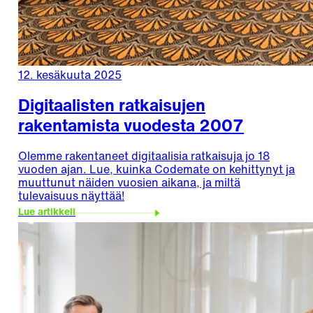
12. kesäkuuta 2025
Digitaalisten ratkaisujen
rakentamista vuodesta 2007
Olemme rakentaneet digitaalisia ratkaisuja jo 18
vuoden ajan. Lue, kuinka Codemate on kehittynyt ja
muuttunut näiden vuosien aikana, ja miltä
tulevaisuus näyttää!
Lue artikkeli