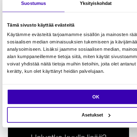
Suostumus
Yksityiskohdat
ja mahdollistaa keskittymisen olennaiseen.
Tämä sivusto käyttää evästeitä
Kun haluat tiimin, joka tuntee parhaat
Käytämme evästeitä tarjoamamme sisällön ja mainosten räät
toimintatavat.
sosiaalisen median ominaisuuksien tukemiseen ja kävijäm
analysoimiseen. Lisäksi jaamme sosiaalisen median, mainosa
Codematella on yli 15 vuoden kokemus
alan kumppaneillemme tietoja siitä, miten käytät sivusto
erilaisista hankkeista, toimialoista,
voivat yhdistää näitä tietoja muihin tietoihin, joita olet antanut h
tiimikokoonpanoista ja työkulttuureista.
kerätty, kun olet käyttänyt heidän palvelujaan.
Tunnemme ketterän kehityksen parhaimmat
käytänteet ja toimivimmat työskentelytavat,
joita soveltamalla löytyy parhaat keinot
OK
jouhevaan etenemiseen.
Asetukset