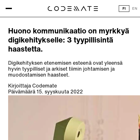
Kaikki artikkelit
FI
EN
ARTIKKELI
Huono kommunikaatio on myrkkyä
digikehitykselle: 3 tyypillisintä
haastetta.
Digikehityksen etenemisen esteenä ovat yleensä
hyvin tyypilliset ja arkiset tiimin johtamisen ja
muodostamisen haasteet.
Kirjoittaja
Codemate
Päivämäärä
15. syyskuuta 2022