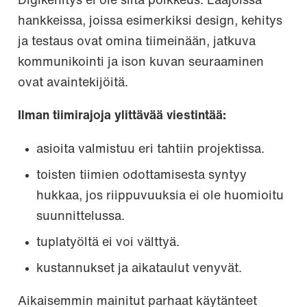
Digikehitys ei ole siitä poikkeus. Laajoissa
hankkeissa, joissa esimerkiksi design, kehitys
ja testaus ovat omina tiimeinään, jatkuva
kommunikointi ja ison kuvan seuraaminen
ovat avaintekijöitä.
Ilman tiimirajoja ylittävää viestintää:
asioita valmistuu eri tahtiin projektissa.
toisten tiimien odottamisesta syntyy
hukkaa, jos riippuvuuksia ei ole huomioitu
suunnittelussa.
tuplatyöltä ei voi välttyä.
kustannukset ja aikataulut venyvät.
Aikaisemmin mainitut parhaat käytänteet