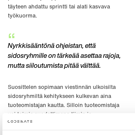
täyteen ahdattu sprintti tai alati kasvava
työkuorma.
Nyrkkisääntönä ohjeistan, että
sidosryhmille on tärkeää asettaa rajoja,
mutta siiloutumista pitää välttää.
Suosittelen sopimaan viestinnän ulkoisilta
sidosryhmiltä kehitykseen kulkevan aina
tuoteomistajan kautta. Silloin tuoteomistaja
voi toimia suodattimena tiimin ja
tuotehallinnon tai liiketoiminnan välillä.
Kokemukseni mukaan se tuo tiimille selkeyttä