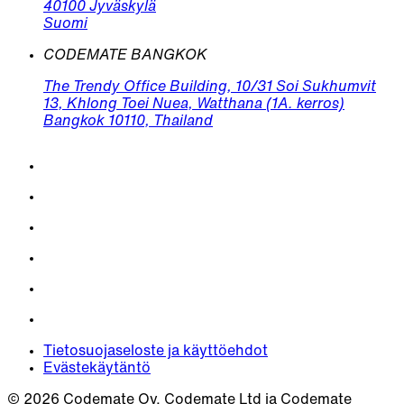
40100 Jyväskylä
Suomi
CODEMATE BANGKOK
The Trendy Office Building, 10/31 Soi Sukhumvit
13, Khlong Toei Nuea, Watthana (1A. kerros)
Bangkok 10110, Thailand
Tietosuojaseloste ja käyttöehdot
Evästekäytäntö
© 2026 Codemate Oy, Codemate Ltd ja Codemate