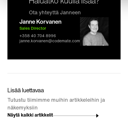
Haluatko kuulla lisää?
Ota yhteyttä Janneen
Janne Korvanen
Sales Director
+358 40 704 8996
janne.korvanen@codemate.com
Lisää luettavaa
Tutustu tiimimme muihin artikkeleihin ja
näkemyksiin
Näytä kaikki artikkelit