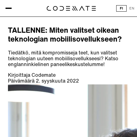
Kaikki artikkelit
FI
EN
ARTIKKELI
TALLENNE: Miten valitset oikean
teknologian mobiilisovellukseen?
Tiedätkö, mitä kompromisseja teet, kun valitset
teknologian uuteen mobiilisovellukseesi? Katso
englanninkielinen paneelikeskustelumme!
Kirjoittaja
Codemate
Päivämäärä
2. syyskuuta 2022