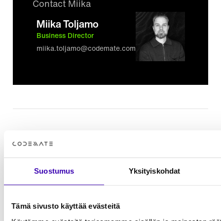
Contact Miika
Miika Toljamo
Business Director
miika.toljamo@codemate.com
Lisää luettavaa
Tutustu tiimimme muihin artikkeleihin ja
näkemyksiin
Suostumus
Yksityiskohdat
Näytä kaikki artikkelit
Tämä sivusto käyttää evästeitä