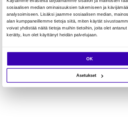
Käytämme evästeitä tarjoamamme sisällön ja mainosten räät
sosiaalisen median ominaisuuksien tukemiseen ja kävijäm
analysoimiseen. Lisäksi jaamme sosiaalisen median, mainosa
alan kumppaneillemme tietoja siitä, miten käytät sivusto
voivat yhdistää näitä tietoja muihin tietoihin, joita olet antanut h
kerätty, kun olet käyttänyt heidän palvelujaan.
YHTEYS
Rakennetaan
OK
seuraava askel
yhdessä.
Asetukset
Keskustele tiimin kanssa, joka yhdistää strategian,
suunnittelun, koodin ja jatkuvan kehityksen.
Ota yhteyttä