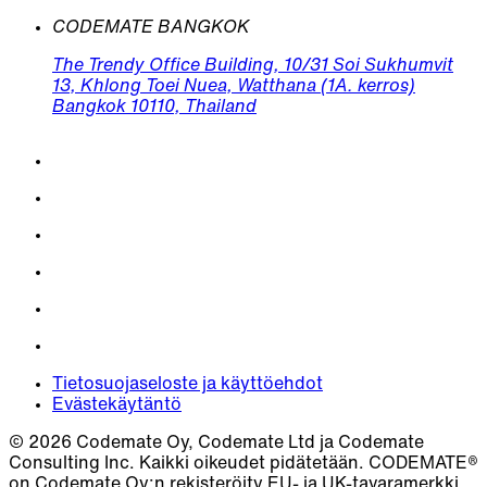
CODEMATE BANGKOK
The Trendy Office Building, 10/31 Soi Sukhumvit
13, Khlong Toei Nuea, Watthana (1A. kerros)
Bangkok 10110, Thailand
Tietosuojaseloste ja käyttöehdot
Evästekäytäntö
© 2026 Codemate Oy, Codemate Ltd ja Codemate
Consulting Inc. Kaikki oikeudet pidätetään. CODEMATE®
on Codemate Oy:n rekisteröity EU- ja UK-tavaramerkki