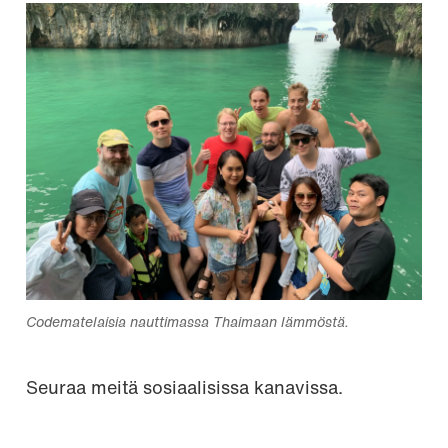
Codematelaisia nauttimassa Thaimaan lämmöstä.
Seuraa meitä sosiaalisissa kanavissa.