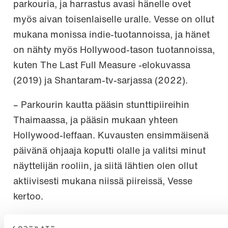
parkouria, ja harrastus avasi hänelle ovet
myös aivan toisenlaiselle uralle. Vesse on ollut
mukana monissa indie-tuotannoissa, ja hänet
on nähty myös Hollywood-tason tuotannoissa,
kuten The Last Full Measure -elokuvassa
(2019) ja Shantaram-tv-sarjassa (2022).
– Parkourin kautta pääsin stunttipiireihin
Thaimaassa, ja pääsin mukaan yhteen
Hollywood-leffaan. Kuvausten ensimmäisenä
päivänä ohjaaja koputti olalle ja valitsi minut
näyttelijän rooliin, ja siitä lähtien olen ollut
aktiivisesti mukana niissä piireissä, Vesse
kertoo.
Codematen joustava työkulttuuri on