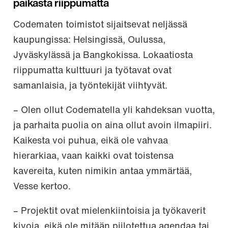
paikasta riippumatta
Codematen toimistot sijaitsevat neljässä
kaupungissa: Helsingissä, Oulussa,
Jyväskylässä ja Bangkokissa. Lokaatiosta
riippumatta kulttuuri ja työtavat ovat
samanlaisia, ja työntekijät viihtyvät.
– Olen ollut Codematella yli kahdeksan vuotta,
ja parhaita puolia on aina ollut avoin ilmapiiri.
Kaikesta voi puhua, eikä ole vahvaa
hierarkiaa, vaan kaikki ovat toistensa
kavereita, kuten nimikin antaa ymmärtää,
Vesse kertoo.
– Projektit ovat mielenkiintoisia ja työkaverit
kivoja, eikä ole mitään piilotettua agendaa tai