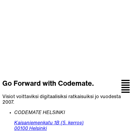
seuraava askel
yhdessä.
Keskustele tiimin kanssa, joka yhdistää strategian,
suunnittelun, koodin ja jatkuvan kehityksen.
Ota yhteyttä
Go Forward with Codemate.
Visiot voittaviksi digitaalisiksi ratkaisuiksi jo vuodesta
2007.
CODEMATE HELSINKI
Kaisaniemenkatu 1B (5. kerros)
00100 Helsinki