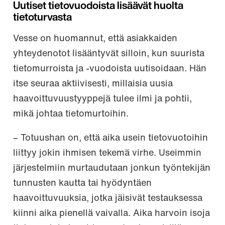
Uutiset tietovuodoista lisäävät huolta
tietoturvasta
Vesse on huomannut, että asiakkaiden
yhteydenotot lisääntyvät silloin, kun suurista
tietomurroista ja -vuodoista uutisoidaan. Hän
itse seuraa aktiivisesti, millaisia uusia
haavoittuvuustyyppejä tulee ilmi ja pohtii,
mikä johtaa tietomurtoihin.
– Totuushan on, että aika usein tietovuotoihin
liittyy jokin ihmisen tekemä virhe. Useimmin
järjestelmiin murtaudutaan jonkun työntekijän
tunnusten kautta tai hyödyntäen
haavoittuvuuksia, jotka jäisivät testauksessa
kiinni aika pienellä vaivalla. Aika harvoin isoja