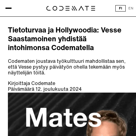
Kaikki artikkelit
FI
EN
ARTIKKELI
Tietoturvaa ja Hollywoodia: Vesse
Saastamoinen yhdistää
intohimonsa Codematella
Codematen joustava työkulttuuri mahdollistaa sen,
että Vesse pystyy päivätyön ohella tekemään myös
näyttelijän töitä.
Kirjoittaja
Codemate
Päivämäärä
12. joulukuuta 2024