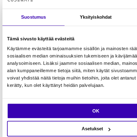
mahdollistanut sen, että Vesse on päivätyön
ohella pystynyt tekemään myös näyttelijän
Suostumus
Yksityiskohdat
töitä. Vaikka elokuvayhteisö on Thaimaassa
kohtuullisen pieni, tulee mahdollisuuksia
Tämä sivusto käyttää evästeitä
isompiin projekteihin muutaman kerran
Käytämme evästeitä tarjoamamme sisällön ja mainosten räät
vuodessa.
sosiaalisen median ominaisuuksien tukemiseen ja kävijäm
analysoimiseen. Lisäksi jaamme sosiaalisen median, mainosa
– Vaikka olen koko ajan aktiivinen näyttelijän
alan kumppaneillemme tietoja siitä, miten käytät sivusto
työn kanssa, en ole koskaan harkinnut
voivat yhdistää näitä tietoja muihin tietoihin, joita olet antanut h
tietoturvatestauksen lopettamista kokonaan,
kerätty, kun olet käyttänyt heidän palvelujaan.
Vesse toteaa.
– Codemate antaa tosi paljon vapautta ja
OK
luottamusta, ja työn pystyy rakentamaan
oman elämän ympärille.
Asetukset