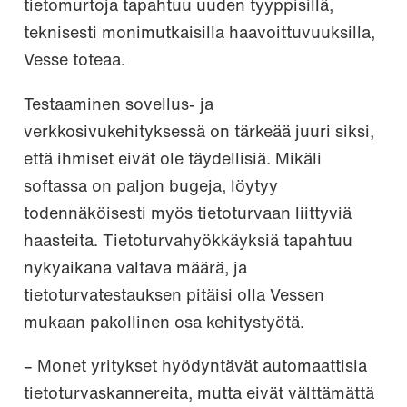
tietomurtoja tapahtuu uuden tyyppisillä,
teknisesti monimutkaisilla haavoittuvuuksilla,
Vesse toteaa.
Testaaminen sovellus- ja
verkkosivukehityksessä on tärkeää juuri siksi,
että ihmiset eivät ole täydellisiä. Mikäli
softassa on paljon bugeja, löytyy
todennäköisesti myös tietoturvaan liittyviä
haasteita. Tietoturvahyökkäyksiä tapahtuu
nykyaikana valtava määrä, ja
tietoturvatestauksen pitäisi olla Vessen
mukaan pakollinen osa kehitystyötä.
– Monet yritykset hyödyntävät automaattisia
tietoturvaskannereita, mutta eivät välttämättä