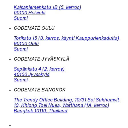
Kaisaniemenkatu 1B (5. kerros)
00100 Helsinki
Suomi
CODEMATE OULU
Torikatu 15 (3. kerros, käynti Kauppurienkadulta)
90100 Oulu
Suomi
CODEMATE JYVÄSKYLÄ
Sepänkatu 4 (2. kerros)
40100 Jyväskylä
Suomi
CODEMATE BANGKOK
The Trendy Office Building, 10/31 Soi Sukhumvit
13, Khlong Toei Nuea, Watthana (1A. kerros)
Bangkok 10110, Thailand