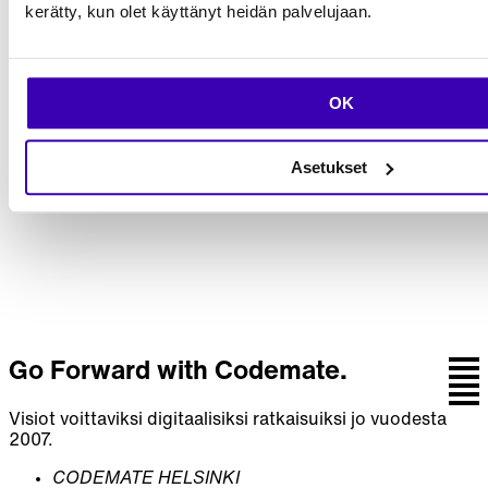
kerätty, kun olet käyttänyt heidän palvelujaan.
Rakennetaan
seuraava askel
OK
yhdessä.
Asetukset
Keskustele tiimin kanssa, joka yhdistää strategian,
suunnittelun, koodin ja jatkuvan kehityksen.
Ota yhteyttä
Go Forward with Codemate.
Visiot voittaviksi digitaalisiksi ratkaisuiksi jo vuodesta
2007.
CODEMATE HELSINKI