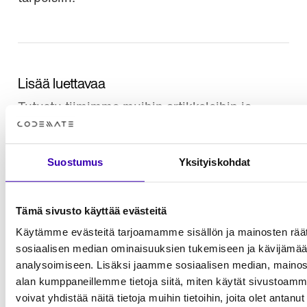
Lisää luettavaa
Tutustu tiimimme muihin artikkeleihin ja
näkemyksiin
Näytä kaikki artikkelit
Suostumus
Yksityiskohdat
Tämä sivusto käyttää evästeitä
Käytämme evästeitä tarjoamamme sisällön ja mainosten räät
sosiaalisen median ominaisuuksien tukemiseen ja kävijäm
analysoimiseen. Lisäksi jaamme sosiaalisen median, mainosa
alan kumppaneillemme tietoja siitä, miten käytät sivusto
voivat yhdistää näitä tietoja muihin tietoihin, joita olet antanut h
YHTEYS