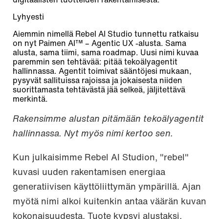
digitaalisten tuotteiden rakentamisesta.
Lyhyesti
Aiemmin nimellä Rebel AI Studio tunnettu ratkaisu
on nyt Paimen AI™ – Agentic UX -alusta. Sama
alusta, sama tiimi, sama roadmap. Uusi nimi kuvaa
paremmin sen tehtävää: pitää tekoälyagentit
hallinnassa. Agentit toimivat sääntöjesi mukaan,
pysyvät sallituissa rajoissa ja jokaisesta niiden
suorittamasta tehtävästä jää selkeä, jäljitettävä
merkintä.
Rakensimme alustan pitämään tekoälyagentit
hallinnassa. Nyt myös nimi kertoo sen.
Kun julkaisimme Rebel AI Studion, "rebel"
kuvasi uuden rakentamisen energiaa
generatiivisen käyttöliittymän ympärillä. Ajan
myötä nimi alkoi kuitenkin antaa väärän kuvan
kokonaisuudesta. Tuote kypsyi alustaksi,