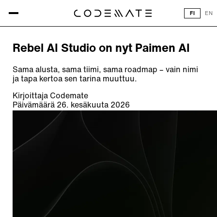
Kaikki artikkelit
FI
EN
ARTIKKELI
Rebel AI Studio on nyt Paimen AI
Sama alusta, sama tiimi, sama roadmap – vain nimi
ja tapa kertoa sen tarina muuttuu.
Kirjoittaja
Codemate
Päivämäärä
26. kesäkuuta 2026