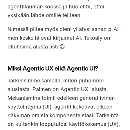
agenttilauman koossa ja huolehtii, ettei
yksikään lähde omille teilleen.
Nimessä piilee myös pieni yllätys: sanan p-AI-
men keskellä ovat kirjaimet AI. Tekoäly on
ollut siinä alusta asti 😉
Miksi Agentic UX eikä Agentic UI?
Tarkensimme samalla, miten puhumme
alustasta. Paimen on Agentic UX -alusta.
Mekanismina toimii edelleen generatiivinen
käyttöliittymä (UI): agentit kokoavat oikean
näkymän omista komponenteistasi. Tärkeintä
on kuitenkin lopputulos: käyttökokemus (UX),