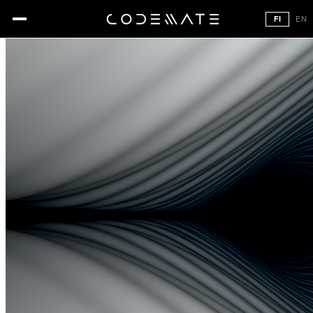
FI
EN