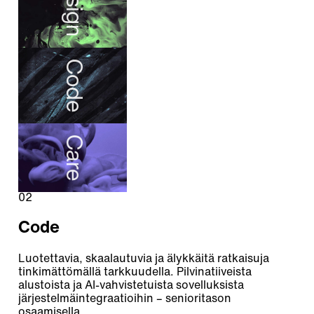
Design
Code
Care
02
Code
Luotettavia, skaalautuvia ja älykkäitä ratkaisuja
tinkimättömällä tarkkuudella. Pilvinatiiveista
alustoista ja AI-vahvistetuista sovelluksista
järjestelmäintegraatioihin – senioritason
osaamisella.