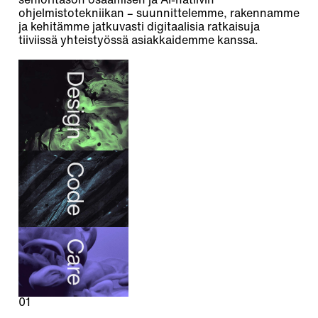
senioritason osaamisen ja AI-natiivin
ohjelmistotekniikan – suunnittelemme, rakennamme
ja kehitämme jatkuvasti digitaalisia ratkaisuja
tiiviissä yhteistyössä asiakkaidemme kanssa.
Design
Code
Care
01