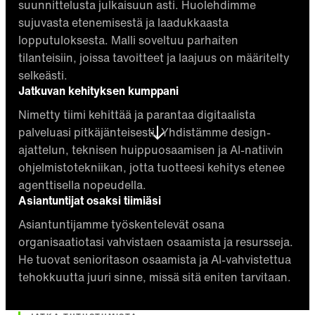
suunnittelusta julkaisuun asti. Huolehdimme
sujuvasta etenemisestä ja laadukkaasta
lopputuloksesta. Malli soveltuu parhaiten
tilanteisiin, joissa tavoitteet ja laajuus on määritelty
selkeästi.
Jatkuvan kehityksen kumppani
Nimetty tiimi kehittää ja parantaa digitaalista
palveluasi pitkäjänteisesti. Yhdistämme design-
ajattelun, teknisen huippuosaamisen ja AI-natiivin
ohjelmistotekniikan, jotta tuotteesi kehitys etenee
agenttisella nopeudella.
Asiantuntijat osaksi tiimiäsi
Asiantuntijamme työskentelevät osana
organisaatiotasi vahvistaen osaamista ja resursseja.
He tuovat senioritason osaamista ja AI-vahvistettua
tehokkuutta juuri sinne, missä sitä eniten tarvitaan.