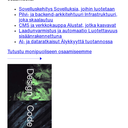
Sovelluskehitys
Sovelluksia, joihin luotetaan
Pilvi- ja backend-arkkitehtuuri
Infrastruktuuri,
joka skaalautuu
CMS ja verkkokauppa
Alustat, jotka kasvavat
Laadunvarmistus ja automaatio
Luotettavuus
sisäänrakennettuna
AI- ja dataratkaisut
Älykkyyttä tuotannossa
Tutustu monipuoliseen osaamiseemme
Design
Code