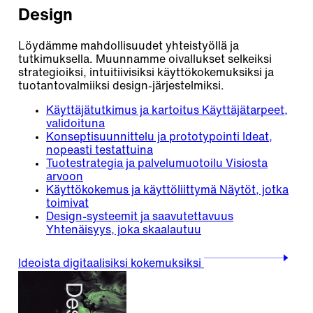
Design
Löydämme mahdollisuudet yhteistyöllä ja
tutkimuksella. Muunnamme oivallukset selkeiksi
strategioiksi, intuitiivisiksi käyttökokemuksiksi ja
tuotantovalmiiksi design-järjestelmiksi.
Käyttäjätutkimus ja kartoitus
Käyttäjätarpeet,
validoituna
Konseptisuunnittelu ja prototypointi
Ideat,
nopeasti testattuina
Tuotestrategia ja palvelumuotoilu
Visiosta
arvoon
Käyttökokemus ja käyttöliittymä
Näytöt, jotka
toimivat
Design-systeemit ja saavutettavuus
Yhtenäisyys, joka skaalautuu
Ideoista digitaalisiksi kokemuksiksi