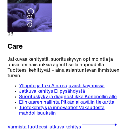
Care
03
Care
Jatkuvaa kehitystä, suorituskyvyn optimointia ja
uusia ominaisuuksia agenttisella nopeudella.
Tuotteesi kehittyvät – aina asiantuntevan ihmistuen
turvin.
Ylläpito ja tuki
Aina sujuvasti käynnissä
Jatkuva kehitys
Ei pysähdystä
Suorituskyky ja diagnostiikka
Konepellin alle
Elinkaaren hallinta
Pitkän aikavälin tiekartta
Tuotekehitys ja innovaatiot
Vakaudesta
mahdollisuuksiin
Varmista tuotteesi jatkuva kehitys