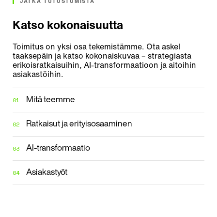
JATKA TUTUSTUMISTA
Katso kokonaisuutta
Toimitus on yksi osa tekemistämme. Ota askel
taaksepäin ja katso kokonaiskuvaa – strategiasta
erikoisratkaisuihin, AI-transformaatioon ja aitoihin
asiakastöihin.
01
Mitä teemme
02
Ratkaisut ja erityisosaaminen
03
AI-transformaatio
04
Asiakastyöt