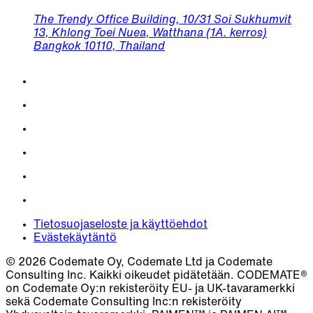
The Trendy Office Building, 10/31 Soi Sukhumvit
13, Khlong Toei Nuea, Watthana (1A. kerros)
Bangkok 10110, Thailand
Tietosuojaseloste ja käyttöehdot
Evästekäytäntö
© 2026 Codemate Oy, Codemate Ltd ja Codemate
Consulting Inc. Kaikki oikeudet pidätetään. CODEMATE®
on Codemate Oy:n rekisteröity EU- ja UK-tavaramerkki
sekä Codemate Consulting Inc:n rekisteröity