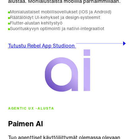
alustaa. Monialustaista mobiilia parhaimmillaan.
Monialustaiset mobiilisovellukset (iOS ja Android)
Räätälöidyt UI-kehykset ja design-systeemit
Flutter-alustan kehitystyö
Suorituskyvyn optimointi ja natiivi-integraatiot
Tutustu Rebel App Studioon
AGENTIC UX -ALUSTA
Paimen AI
Tuo agenttiset käyttöliittymät olemassa olevaan