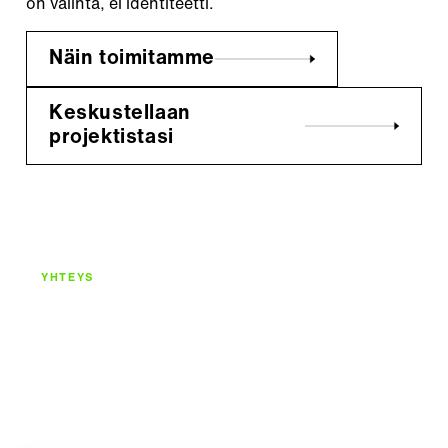
on valinta, ei identiteetti.
Näin toimitamme
Keskustellaan
projektistasi
YHTEYS
Tarvitsetko
digitaalisen
ratkaisun