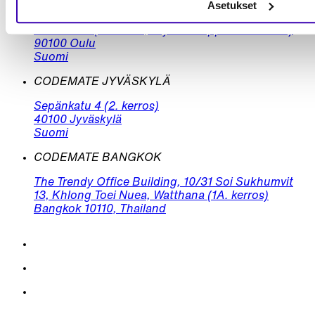
Asetukset
CODEMATE OULU
Torikatu 15 (3. kerros, käynti Kauppurienkadulta)
90100 Oulu
Suomi
CODEMATE JYVÄSKYLÄ
Sepänkatu 4 (2. kerros)
40100 Jyväskylä
Suomi
CODEMATE BANGKOK
The Trendy Office Building, 10/31 Soi Sukhumvit
13, Khlong Toei Nuea, Watthana (1A. kerros)
Bangkok 10110, Thailand