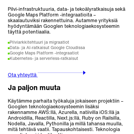
Pilvi-infrastruktuuria, data- ja tekoälyratkaisuja sekä
Google Maps Platform -integraatioita –
skaalautuviksi rakennettuina. Autamme yrityksiä
hyödyntämään Googlen teknologiaekosysteemin
täyttä potentiaalia.
Pilviarkkitehtuuri ja migraatiot
Data- ja AI-ratkaisut Google Cloudissa
Google Maps Platform -integraatiot
Kubernetes- ja serverless-ratkaisut
Ota yhteyttä
Ja paljon muuta
Käytämme parhaita työkaluja jokaiseen projektiin –
Googlen teknologiaekosysteemin lisäksi
rakennamme AWS:llä, Azurella, natiivilla iOS:llä ja
Androidilla, Reactilla, Next.js:llä, Ruby on Railsilla,
Nodella, Javalla, Pythonilla ja millä tahansa muulla,
mitä tehtävä vaatii. Tapauskohtaisesti. Teknologia