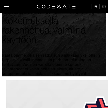
RATKAISUT JA ERITYISOSAAMINEN
FI
EN
Kokemuksella
rakennettua, valmiina
käyttöön
Räätälöimme jokaisen ratkaisun asiakkaan yksilöllisiin
tarpeisiin – valitsemme aina parhaan teknologian
tehtävään. Vuosien varrella olemme kuitenkin
rakentaneet erikoistuneita studioita, alustoja ja
kumppanuuksia, joista asiakkaamme hyötyvät.