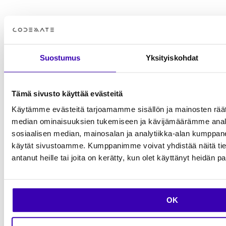
liiketoimintaasi?
Autamme sinua tekemään oikeat teknologiavalinnat,
kokoamaan toimivan tiimin ja viemään ideat
käytäntöön – juuri sinun yrityksesi tarpeisiin.
Suostumus
Yksityiskohdat
Keskustellaan
Tämä sivusto käyttää evästeitä
Käytämme evästeitä tarjoamamme sisällön ja mainosten räät
median ominaisuuksien tukemiseen ja kävijämäärämme anal
Go Forward with Codemate.
sosiaalisen median, mainosalan ja analytiikka-alan kumppanei
käytät sivustoamme. Kumppanimme voivat yhdistää näitä tietoja
Visiot voittaviksi digitaalisiksi ratkaisuiksi jo vuodesta
antanut heille tai joita on kerätty, kun olet käyttänyt heidän p
2007.
CODEMATE HELSINKI
Kaisaniemenkatu 1B (5. kerros)
OK
00100 Helsinki
Suomi