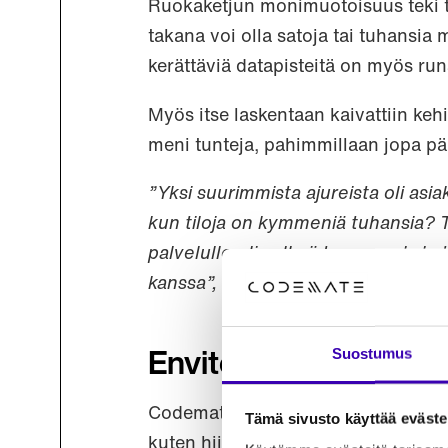
Ruokaketjun monimuotoisuus teki täst
takana voi olla satoja tai tuhansia m
kerättäviä datapisteitä on myös run
Myös itse laskentaan kaivattiin kehi
meni tunteja, pahimmillaan jopa päi
”Yksi suurimmista ajureista oli 
kun tiloja on kymmeniä tuhansia? 
palvelulle oli selkeä tarve ruokake
kanssa”,
kertoo
Senja Arffman
, joh
Suostumus
EnvitecVisio
Codematen avulla toteutettiin Envit
Tämä sivusto käyttää eväste
kuten hiililaskentaan, tila- ja elint