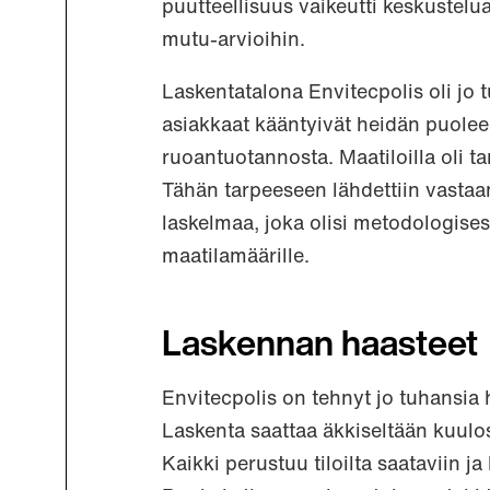
puutteellisuus vaikeutti keskustelua
mutu-arvioihin.
Laskentatalona Envitecpolis oli jo 
asiakkaat kääntyivät heidän puoleen
ruoantuotannosta. Maatiloilla oli t
Tähän tarpeeseen lähdettiin vastaam
laskelmaa, joka olisi metodologisest
maatilamäärille.
Laskennan haasteet
Envitecpolis on tehnyt jo tuhansia hi
Laskenta saattaa äkkiseltään kuulost
Kaikki perustuu tiloilta saataviin ja 