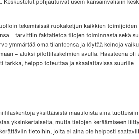
. Keskustelut pohjautuivat usein kansainvälisiin kesk
tuolloin tekemisissä ruokaketjun kaikkien toimijoiden
sa – tarvittiin faktatietoa tilojen toiminnasta sekä s
arve ymmärtää oma tilanteensa ja löytää keinoja vaikut
aan – aluksi pilottilaskelmien avulla. Haasteena oli
i tarkka, helppo toteuttaa ja skaalattavissa suurille
ililaskentoja yksittäisistä maatiloista aina tuotteisiin 
aa yksinkertaiselta, mutta tietojen keräämiseen liitty
kerättäviin tietoihin, joita ei aina ole helposti saatavil