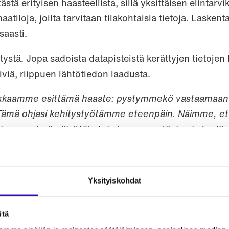
ä erityisen haasteellista, sillä yksittäisen elintarvi
aatiloja, joilta tarvitaan tilakohtaisia tietoja. Laskent
saasti.
tystä. Jopa sadoista datapisteistä kerättyjen tietoje
viä, riippuen lähtötiedon laadusta.
asiakkaamme esittämä haaste: pystymmekö vastaamaan
Tämä ohjasi kehitystyötämme eteenpäin. Näimme, että
tjussa, missä päivittäin toimimme maatilojen ja teoll
tava asiantuntija, ympäristölaskenta.
Yksityiskohdat
ecVisio – digitaalinen alusta maatilojen ympäristötar
itä
arvikeyrityskohtaiseen raportointiin sekä datan hallint