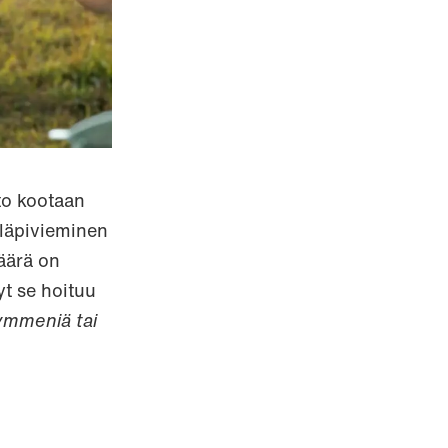
to kootaan
läpivieminen
äärä on
yt se hoituu
ymmeniä tai