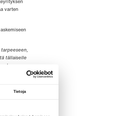
keyrityksen
aa varten
n laskemiseen
 tarpeeseen,
 tällaiselle
isuuden
Tietoja
kasteluihin,
aan. Sen