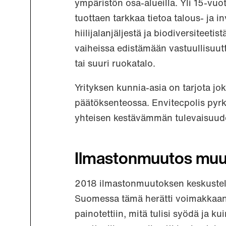
ympäristön osa-alueilla. Yli 15-vuot
tuottaen tarkkaa tietoa talous- ja 
hiilijalanjäljestä ja biodiversiteeti
vaiheissa edistämään vastuullisuut
tai suuri ruokatalo.
Yrityksen kunnia-asia on tarjota joka
päätöksenteossa. Envitecpolis pyrk
yhteisen kestävämmän tulevaisuud
Ilmastonmuutos muut
2018 ilmastonmuutoksen keskustelu 
Suomessa tämä herätti voimakkaan 
painotettiin, mitä tulisi syödä ja k