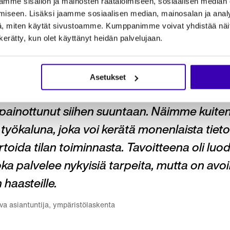
mme sisällön ja mainosten räätälöimiseen, sosiaalisen median
aa voidaan kerätä säännöllisesti suureltakin tilamäärä
iseen. Lisäksi jaamme sosiaalisen median, mainosalan ja analy
, miten käytät sivustoamme. Kumppanimme voivat yhdistää näitä t
nvitecVisio on helppokäyttöinen ja he voivat sen kautt
n kerätty, kun olet käyttänyt heidän palvelujaan.
Asetukset
yimme vahvasti hiililaskentaan, koska keskust
 painottunut siihen suuntaan. Näimme kuite
työkaluna, joka voi kerätä monenlaista tietoa
rtoida tilan toiminnasta. Tavoitteena oli luo
joka palvelee nykyisiä tarpeita, mutta on av
 haasteille.
ava asiantuntija, ympäristölaskenta