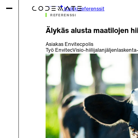
Kaikki referenssit
REFERENSSI
Älykäs alusta maatilojen hi
Asiakas
Envitecpolis
Työ
EnvitecVisio-hiilijalanjäljenlaskenta