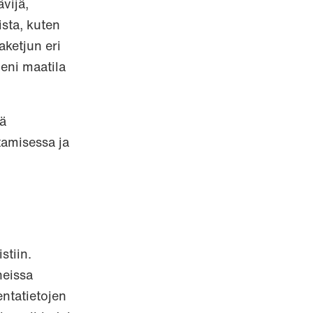
vijä,
ista, kuten
aketjun eri
eni maatila
tä
tamisessa ja
stiin.
heissa
entatietojen