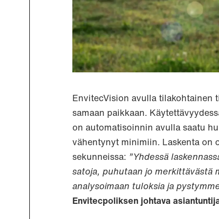
EnvitecVision avulla tilakohtainen
samaan paikkaan. Käytettävyydessä
on automatisoinnin avulla saatu h
vähentynyt minimiin. Laskenta on oll
sekunneissa:
”Yhdessä laskennassa
satoja, puhutaan jo merkittäväst
analysoimaan tuloksia ja pystymm
Envitecpoliksen johtava asiantuntija