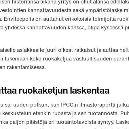
isen historiansa aikana yritys on ollut alansa edelläkä
investointien kannattavuudesta sekä ympäristölaskelm
stä. Envitecpolis on auttanut erikokoisia toimijoita ruok
ta yhdessä kannattavuuden kanssa, olipa kyseessä pi
iselle asiakkaalle juuri oikeat ratkaisut ja auttaa hei
ii tukemaan koko ruokaketjua vastuullisuuden paran
en rakentamisessa.
taa ruokaketjun laskentaa
sai uuden potkun, kun IPCC:n ilmastoraportti julkai
keskustelun etenkin ruoasta ja sen tuotannosta. Pu
uinka paljon päästöjä eri tuotantotavoista syntyy. Lask