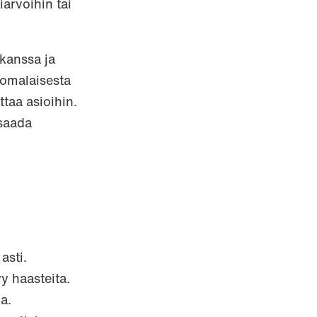
iarvoihin tai
 kanssa ja
uomalaisesta
taa asioihin.
 saada
asti.
y haasteita.
la.