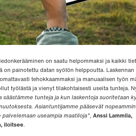
 tiedonkerääminen on saatu helpommaksi ja kaikki tie
 on painotettu datan syötön helppoutta. Laskennan 
uomattavasti tehokkaammaksi ja manuaalisen työn m
ut työlästä ja vienyt tilakohtaisesti useita tunteja. N
 säästämme tunteja ja kun laskentoja suoritetaan k
ä muutoksesta. Asiantuntijamme pääsevät nopeammin
e palvelemaan useampia maatiloja”
,
Anssi Lammila,
, iloitsee
.