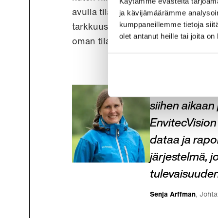
Käytämme evästeitä tarjoama
avulla tilakohtaista laadukasta dat
ja kävijämäärämme analysoim
kumppaneillemme tietoja siitä
tarkkuus säilyttäen. Viljelijöille E
olet antanut heille tai joita o
oman tilansa tuloksia ja kehitystä.
Alussa keskit
siihen aikaan
EnvitecVision 
dataa ja rapo
järjestelmä, 
tulevaisuuden
Senja Arffman
, Joht