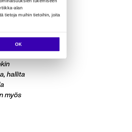
 ominaisuuksien tukemiseen
ltä laskennan
tiikka-alan
ietoja muihin tietoihin, joita
a seurata
OK
elu oli
nkin
, hallita
da
oin myös