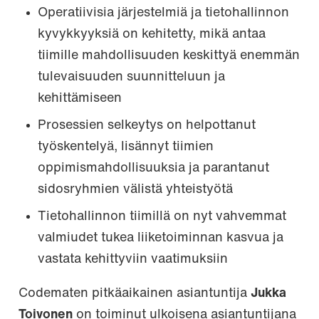
Operatiivisia järjestelmiä ja tietohallinnon
kyvykkyyksiä on kehitetty, mikä antaa
tiimille mahdollisuuden keskittyä enemmän
tulevaisuuden suunnitteluun ja
kehittämiseen
Prosessien selkeytys on helpottanut
työskentelyä, lisännyt tiimien
oppimismahdollisuuksia ja parantanut
sidosryhmien välistä yhteistyötä
Tietohallinnon tiimillä on nyt vahvemmat
valmiudet tukea liiketoiminnan kasvua ja
vastata kehittyviin vaatimuksiin
Codematen pitkäaikainen asiantuntija
Jukka
Toivonen
on toiminut ulkoisena asiantuntijana