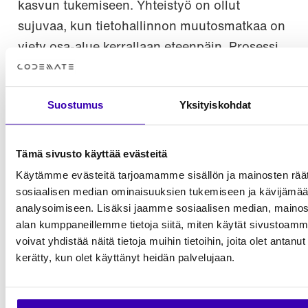
kasvun tukemiseen. Yhteistyö on ollut
sujuvaa, kun tietohallinnon muutosmatkaa on
viety osa-alue kerrallaan eteenpäin. Prosessi
jatkuu, ja COR Group rakentaa vahvasti uusia
tulevaisuuden menestystarinoita.
Suostumus
Yksityiskohdat
Tämä sivusto käyttää evästeitä
Haluatko kuulla lisää COR
Käytämme evästeitä tarjoamamme sisällön ja mainosten räät
Group yhteistyöstämme?
sosiaalisen median ominaisuuksien tukemiseen ja kävijäm
analysoimiseen. Lisäksi jaamme sosiaalisen median, mainosa
Ota yhteyttä Janneen!
alan kumppaneillemme tietoja siitä, miten käytät sivusto
Janne Korvanen
voivat yhdistää näitä tietoja muihin tietoihin, joita olet antanut h
Sales Director
kerätty, kun olet käyttänyt heidän palvelujaan.
+358 40 704 8996
janne.korvanen@codemate.com