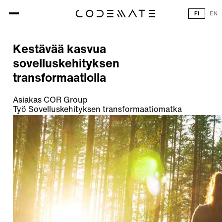
Kaikki referenssit
FI
EN
REFERENSSI
Kestävää kasvua
sovelluskehityksen
transformaatiolla
Asiakas
COR Group
Työ
Sovelluskehityksen transformaatiomatka