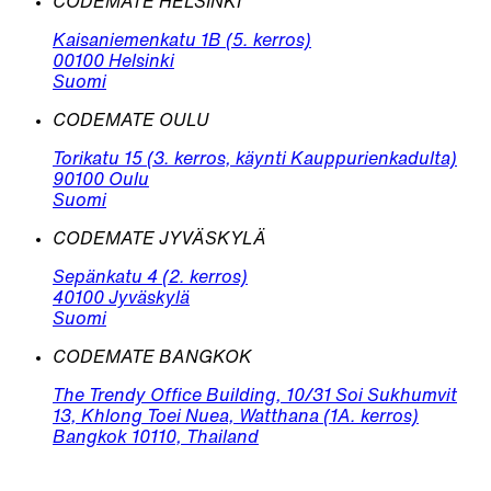
CODEMATE HELSINKI
Kaisaniemenkatu 1B (5. kerros)
00100 Helsinki
Suomi
CODEMATE OULU
Torikatu 15 (3. kerros, käynti Kauppurienkadulta)
90100 Oulu
Suomi
CODEMATE JYVÄSKYLÄ
Sepänkatu 4 (2. kerros)
40100 Jyväskylä
Suomi
CODEMATE BANGKOK
The Trendy Office Building, 10/31 Soi Sukhumvit
13, Khlong Toei Nuea, Watthana (1A. kerros)
Bangkok 10110, Thailand