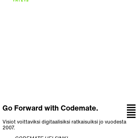
YHTEYS
Rakennetaan
seuraava askel
yhdessä.
Keskustele tiimin kanssa, joka yhdistää strategian,
suunnittelun, koodin ja jatkuvan kehityksen.
Ota yhteyttä
Go Forward with Codemate.
Visiot voittaviksi digitaalisiksi ratkaisuiksi jo vuodesta
2007.