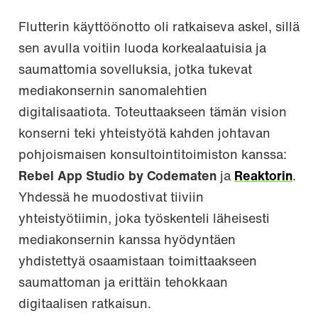
Flutterin käyttöönotto oli ratkaiseva askel, sillä
sen avulla voitiin luoda korkealaatuisia ja
saumattomia sovelluksia, jotka tukevat
mediakonsernin sanomalehtien
digitalisaatiota. Toteuttaakseen tämän vision
konserni teki yhteistyötä kahden johtavan
pohjoismaisen konsultointitoimiston kanssa:
Rebel App Studio by Codematen
ja
Reaktorin
.
Yhdessä he muodostivat tiiviin
yhteistyötiimin, joka työskenteli läheisesti
mediakonsernin kanssa hyödyntäen
yhdistettyä osaamistaan toimittaakseen
saumattoman ja erittäin tehokkaan
digitaalisen ratkaisun.