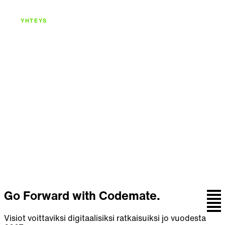
YHTEYS
Rakennetaan
seuraava askel
yhdessä.
Keskustele tiimin kanssa, joka yhdistää strategian,
suunnittelun, koodin ja jatkuvan kehityksen.
Ota yhteyttä
Go Forward with Codemate.
Visiot voittaviksi digitaalisiksi ratkaisuiksi jo vuodesta