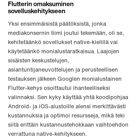
Flutterin omaksuminen
sovelluskehitykseen
Yksi ensimmäisistä päätöksistä, jonka
mediakonsernin tiimi joutui tekemään, oli se,
kehitetäänkö sovellukset native-kielillä vai
käytetäänkö monialustaratkaisua. Laajojen
sisäisten keskustelujen,
asiantuntijaneuvottelujen ja perusteellisen
testauksen jälkeen Googlen monialustainen
Flutter-kehys osoittautui ihanteelliseksi
valinnaksi. Sen kyky käyttää yhtä koodipohjaa
Android- ja iOS-alustoille alensi merkittävästi
kustannuksia ja optimoi resursseja, mikä teki
siitä erittäin kustannustehokkaan vaihtoehdon
verrattuna native-kehitykseen.