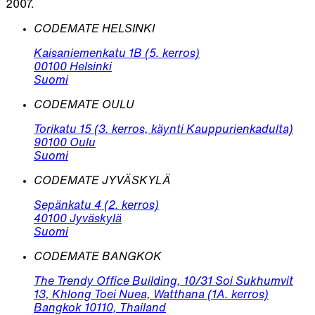
2007.
CODEMATE HELSINKI
Kaisaniemenkatu 1B (5. kerros)
00100 Helsinki
Suomi
CODEMATE OULU
Torikatu 15 (3. kerros, käynti Kauppurienkadulta)
90100 Oulu
Suomi
CODEMATE JYVÄSKYLÄ
Sepänkatu 4 (2. kerros)
40100 Jyväskylä
Suomi
CODEMATE BANGKOK
The Trendy Office Building, 10/31 Soi Sukhumvit
13, Khlong Toei Nuea, Watthana (1A. kerros)
Bangkok 10110, Thailand