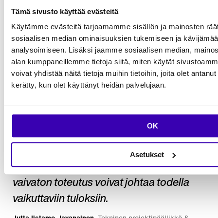
Olemme erittäin tyytyväisiä
Tämä sivusto käyttää evästeitä
yhteistyömme tuloksiin Rebel App
Käytämme evästeitä tarjoamamme sisällön ja mainosten räät
Studio by Codematen kanssa. Heidän
sosiaalisen median ominaisuuksien tukemiseen ja kävijäm
analysoimiseen. Lisäksi jaamme sosiaalisen median, mainosa
syvällinen osaamisensa Flutter-
alan kumppaneillemme tietoja siitä, miten käytät sivusto
kehityksessä ja vankkumaton
voivat yhdistää näitä tietoja muihin tietoihin, joita olet antanut h
kerätty, kun olet käyttänyt heidän palvelujaan.
sitoutumisensa visioomme olivat
keskeisiä tämän projektin
toteuttamisessa. Tämä on ollut yksi
OK
parhaista projekteista 20-vuotisen urani
aikana, osoittaen, kuinka
Asetukset
poikkeuksellinen asiantuntemus ja
vaivaton toteutus voivat johtaa todella
vaikuttaviin tuloksiin.