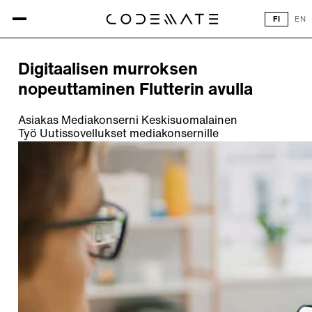
Kaikki referenssit
FI
EN
REFERENSSI
Digitaalisen murroksen
nopeuttaminen Flutterin avulla
Asiakas
Mediakonserni Keskisuomalainen
Työ
Uutissovellukset mediakonsernille