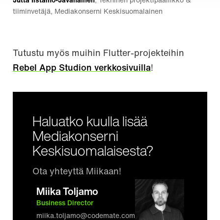
Jutta Iistamo-Javanainen
, Tekninen projektipäällikkö &
tiiminvetäjä, Mediakonserni Keskisuomalainen
Tutustu myös muihin Flutter-projekteihin
Rebel App Studion verkkosivuilla
!
Haluatko kuulla lisää
Mediakonserni
Keskisuomalaisesta?
Ota yhteyttä Miikaan!
Miika Toljamo
Business Director
miika.toljamo@codemate.com