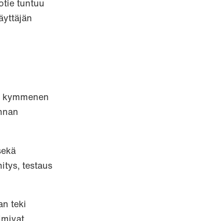
otie tuntuu
äyttäjän
oin kymmenen
innan
sekä
itys, testaus
an teki
imivat