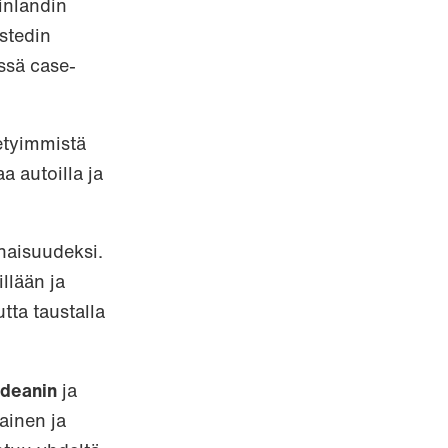
Finlandin
stedin
ssä case-
tetyimmistä
a autoilla ja
onaisuudeksi.
llään ja
tta taustalla
Ideanin
ja
ainen ja