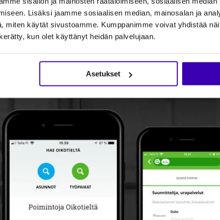
mme sisällön ja mainosten räätälöimiseen, sosiaalisen median
iseen. Lisäksi jaamme sosiaalisen median, mainosalan ja analy
en ja älykäs selaaminen nousi keskiöön. Sen sijaan 
, miten käytät sivustoamme. Kumppanimme voivat yhdistää näitä t
amaan hakulomakkeesta ja suodattimista, palvelun tuli
n kerätty, kun olet käyttänyt heidän palvelujaan.
apaan. Tiimi haki inspiraatiota palveluista, joissa k
ä hetkinä ilman jatkuvaa kirjoittamista.
Asetukset