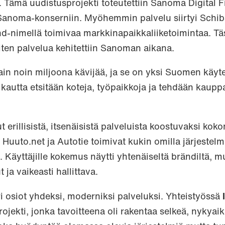
a. Tämä uudistusprojekti toteutettiin Sanoma Digital 
ui Sanoma-konserniin. Myöhemmin palvelu siirtyi Schib
d-nimellä toimivaa markkinapaikkaliiketoimintaa. Tä
ten palvelua kehitettiin Sanoman aikana.
ttain noin miljoona kävijää, ja se on yksi Suomen käy
 kautta etsitään koteja, työpaikkoja ja tehdään kauppa
t erillisistä, itsenäisistä palveluista koostuvaksi kok
Huuto.net ja Autotie toimivat kukin omilla järjestelmi
t. Käyttäjille kokemus näytti yhtenäiseltä brändiltä, mu
ja vaikeasti hallittava.
i osiot yhdeksi, moderniksi palveluksi. Yhteistyössä
ojekti, jonka tavoitteena oli rakentaa selkeä, nykyaik