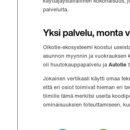
käyttäjäystävällinen kokonaisuus, 
palvelulta.
Yksi palvelu, monta v
Oikotie-ekosysteemi koostui useista
asunnon myynnin ja vuokrauksen 
oli huutokauppapalvelu ja
Autotie
t
Jokainen vertikaali käytti omaa tekn
että eri osiot toimivat hieman eri t
tiimille tämä merkitsi useita koodip
ominaisuuksien toteuttamiseen, ku