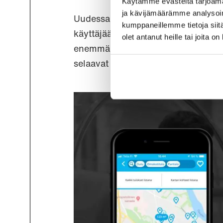
Käytämme evästeitä tarjoama
ja kävijämäärämme analysoim
Uudessa konseptissa henkilökohtain
kumppaneillemme tietoja siitä
käyttäjää pyydettäisiin aina aloitt
olet antanut heille tai joita o
enemmän modernin sisällönsyötteen t
selaavat visuaalista sisältöä lyhyin