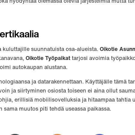
joka hyödyntää olemassa olevia järjestelmiä mutta tu
ertikaalia
 kuluttajille suunnatuista osa-alueista.
Oikotie Asunn
kanavana,
Oikotie Työpaikat
tarjosi avoimia työpaikk
oimi autokaupan alustana.
ologiaansa ja datarakennettaan. Käyttäjälle tämä tarko
avoin ja siirtyminen osiosta toiseen ei aina ollut saum
ohjia, erillisiä mobiilisovelluksia ja hitaampaa tahtia 
n sama muutos piti tehdä useassa paikassa.