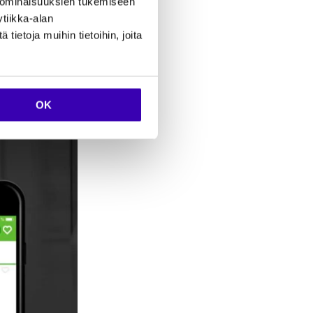
 ominaisuuksien tukemiseen
tiikka-alan
että
ietoja muihin tietoihin, joita
 toimia
äyttäjät
OK