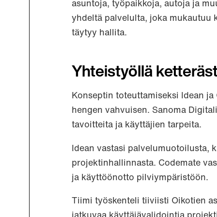
asuntoja, työpaikkoja, autoja ja muu
yhdeltä palvelulta, joka mukautuu kä
täytyy hallita.
Yhteistyöllä ketteräst
Konseptin toteuttamiseksi Idean j
hengen vahvuisen. Sanoma Digitalin
tavoitteita ja käyttäjien tarpeita.
Idean vastasi palvelumuotoilusta, k
projektinhallinnasta. Codemate vast
ja käyttöönotto pilviympäristöön.
Tiimi työskenteli tiiviisti Oikotien 
jatkuvaa käyttäjävalidointia projekt