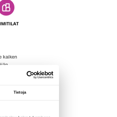
ee kaiken
äjän
Tietoja
sovelluksen