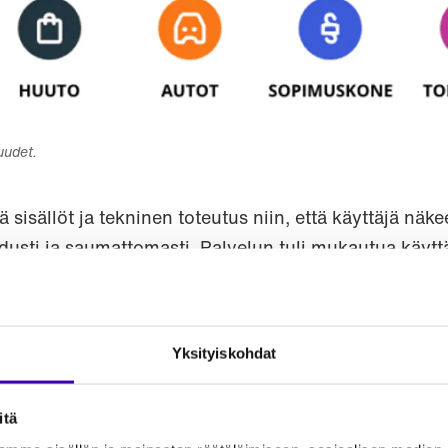
uudet.
 sisällöt ja tekninen toteutus niin, että käyttäjä näk
dusti ja saumattomasti. Palvelun tuli mukautua käytt
Yksityiskohdat
oitu selailu
muksesta vastasi Idean, joka suunnitteli sekä mobiili
itä
tin yhteistyössä Oikotien kanssa.