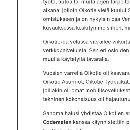
työtä, autoa tai muita arjen tarpeit
aikana, jolloin Oikotie vielä kuul
omistukseen ja on nykyisin osa Ven
kuvauksessa keskitymme siihen, mi
Oikotie-palvelussa vierailee viikoi
verkkopalveluista. Sen eri osioiden
muulla käytetyllä tavaralla.
Vuosien varrella Oikotie oli kasvanu
Oikotie Asunnot, Oikotie Työpaikat, 
joillakin oli omat mobiilisovellukse
tekninen kokonaisuus oli hajautunut 
Sanoma halusi yhdistää Oikotien er
Codematen
kanssa käynnistettiin pr