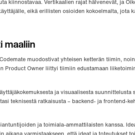
ta kiinnostavaa. Vertikaalien rajat hälvenevät, ja Oik
yttäjälle, eikä erillisten osioiden kokoelmalta, jota k
i maaliin
a Codemate muodostivat yhteisen ketterän tiimin, n
 Product Owner liittyi tiimiin edustamaan liiketoim
äyttäjäkokemuksesta ja visuaalisesta suunnittelusta 
asi teknisestä ratkaisusta – backend- ja frontend-keh
asiantuntijoiden ja toimiala-ammattilaisten kanssa. Ide
in aikana varmistaakseen, että ideat ja toteutukset to