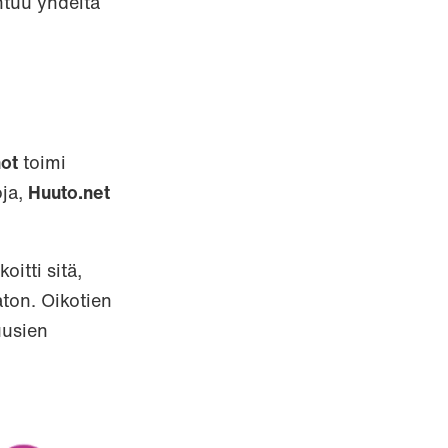
ntuu yhdeltä
ot
toimi
oja,
Huuto.net
itti sitä,
aton. Oikotien
uusien