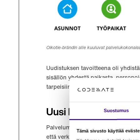
Oikotie-brändin alle kuuluvat palvelukokonais
Uudistuksen tavoitteena oli yhdistää
sisällön yhdestä paikasta, personoi
tarpeisiin, ei toisin päin.
Suostumus
Uusi konsepti: person
Palvelumuotoilusta ja käyttäjäkoke
Tämä sivusto käyttää eväste
että verkkopalvelun kokonaiskonsep