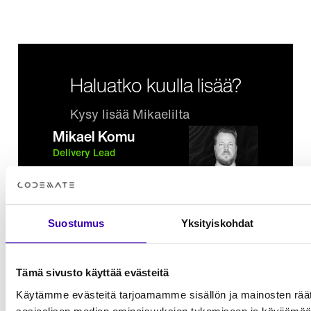
Haluatko kuulla lisää?
Kysy lisää Mikaelilta
Mikael Komu
Delivery Lead
+358 40 532 2181
mikael.komu@codemate.com
Suostumus
Yksityiskohdat
Tämä sivusto käyttää evästeitä
Käytämme evästeitä tarjoamamme sisällön ja mainosten räät
Kaikki referenssit