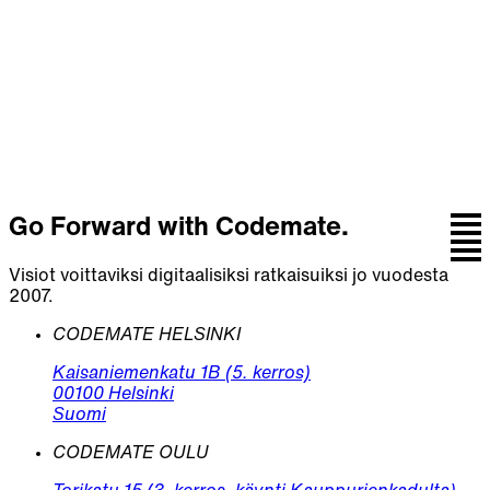
Keskustele tiimin kanssa, joka yhdistää strategian,
suunnittelun, koodin ja jatkuvan kehityksen.
Ota yhteyttä
Go Forward with Codemate.
Visiot voittaviksi digitaalisiksi ratkaisuiksi jo vuodesta
2007.
CODEMATE HELSINKI
Kaisaniemenkatu 1B (5. kerros)
00100 Helsinki
Suomi
CODEMATE OULU