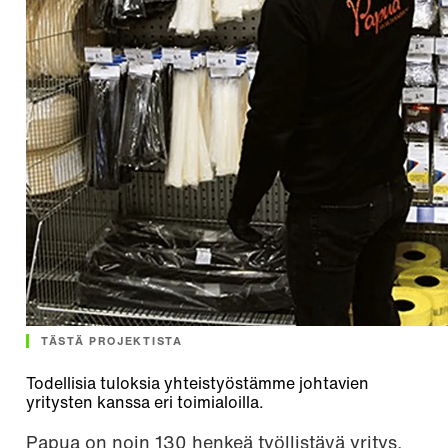
TÄSTÄ PROJEKTISTA
Todellisia tuloksia yhteistyöstämme johtavien
yritysten kanssa eri toimialoilla.
Papua on noin 130 henkeä työllistävä yritys,