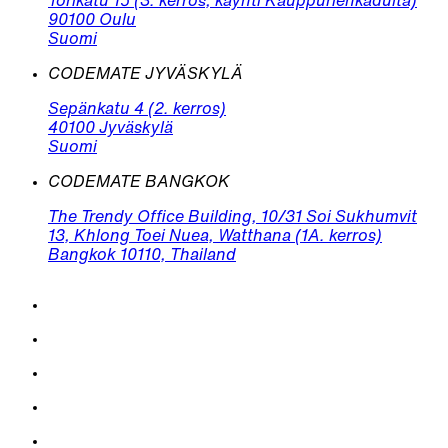
Torikatu 15 (3. kerros, käynti Kauppurienkadulta)
90100 Oulu
Suomi
CODEMATE JYVÄSKYLÄ
Sepänkatu 4 (2. kerros)
40100 Jyväskylä
Suomi
CODEMATE BANGKOK
The Trendy Office Building, 10/31 Soi Sukhumvit
13, Khlong Toei Nuea, Watthana (1A. kerros)
Bangkok 10110, Thailand