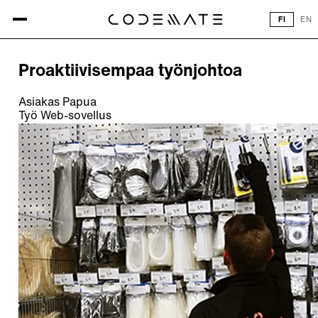
Kaikki referenssit
FI
EN
REFERENSSI
Proaktiivisempaa työnjohtoa
Asiakas
Papua
Työ
Web-sovellus