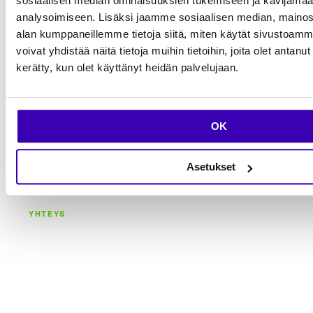
sosiaalisen median ominaisuuksien tukemiseen ja kävijäm
Yli 1000 toimitettua asiakasprojektia, katso
analysoimiseen. Lisäksi jaamme sosiaalisen median, mainosa
alan kumppaneillemme tietoja siitä, miten käytät sivusto
näitä esimerkkejä
voivat yhdistää näitä tietoja muihin tietoihin, joita olet antanut h
Näytä kaikki
kerätty, kun olet käyttänyt heidän palvelujaan.
OK
Asetukset
YHTEYS
Rakennetaan
seuraava askel
yhdessä.