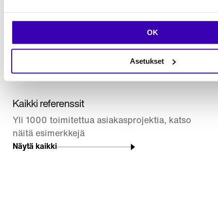
Miika Toljamo
Business Director
miika.toljamo@codemate.com
OK
LinkedIn
Asetukset
Kaikki referenssit
Yli 1000 toimitettua asiakasprojektia, katso
näitä esimerkkejä
Näytä kaikki