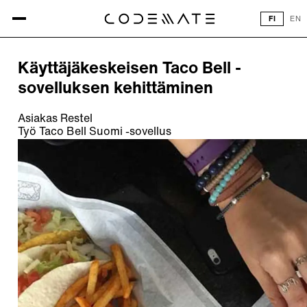
Kaikki referenssit
FI
EN
REFERENSSI
Käyttäjäkeskeisen Taco Bell -
sovelluksen kehittäminen
Asiakas
Restel
Työ
Taco Bell Suomi -sovellus