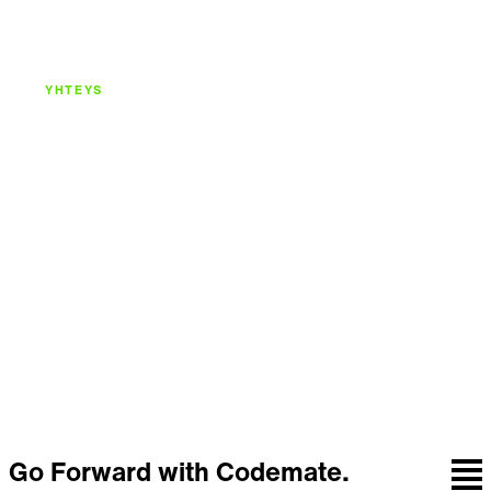
YHTEYS
Rakennetaan
seuraava askel
yhdessä.
Keskustele tiimin kanssa, joka yhdistää strategian,
suunnittelun, koodin ja jatkuvan kehityksen.
Ota yhteyttä
Go Forward with Codemate.