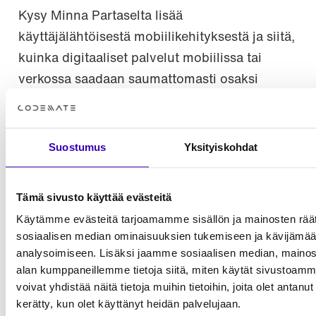
Kysy Minna Partaselta lisää
käyttäjälähtöisestä mobiilikehityksestä ja siitä,
kuinka digitaaliset palvelut mobiilissa tai
verkossa saadaan saumattomasti osaksi
asiakaskokemusta. Sparraa Miika
Toljamon kanssa, sopiiko ketterä Flutter myös
sinun sovelluksesi teknologiavalinnaksi.
Suostumus
Yksityiskohdat
Tämä sivusto käyttää evästeitä
Minna Partanen
Head of Design & Quality Services
Käytämme evästeitä tarjoamamme sisällön ja mainosten räät
sosiaalisen median ominaisuuksien tukemiseen ja kävijäm
+358 50 364 2658
minna.partanen@codemate.com
analysoimiseen. Lisäksi jaamme sosiaalisen median, mainosa
LinkedIn
alan kumppaneillemme tietoja siitä, miten käytät sivusto
voivat yhdistää näitä tietoja muihin tietoihin, joita olet antanut h
kerätty, kun olet käyttänyt heidän palvelujaan.