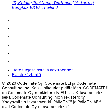
13, Khlong Toei Nuea, Watthana (1A. kerros)
Bangkok 10110, Thailand
Tietosuojaseloste ja käyttöehdot
Evästekäytäntö
© 2026 Codemate Oy, Codemate Ltd ja Codemate
Consulting Inc. Kaikki oikeudet pidätetään. CODEMATE®
on Codemate Oy:n rekisteröity EU- ja UK-tavaramerkki
sekä Codemate Consulting Inc:n rekisteröity
Yhdysvaltain tavaramerkki. PAIMEN™ ja PAIMEN AI™
ovat Codemate Oy:n tavaramerkkejä.