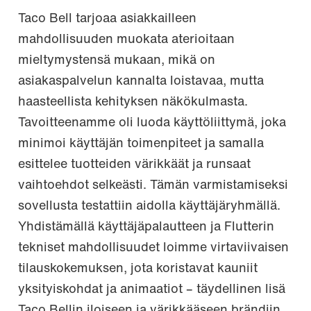
Taco Bell tarjoaa asiakkailleen
mahdollisuuden muokata aterioitaan
mieltymystensä mukaan, mikä on
asiakaspalvelun kannalta loistavaa, mutta
haasteellista kehityksen näkökulmasta.
Tavoitteenamme oli luoda käyttöliittymä, joka
minimoi käyttäjän toimenpiteet ja samalla
esittelee tuotteiden värikkäät ja runsaat
vaihtoehdot selkeästi. Tämän varmistamiseksi
sovellusta testattiin aidolla käyttäjäryhmällä.
Yhdistämällä käyttäjäpalautteen ja Flutterin
tekniset mahdollisuudet loimme virtaviivaisen
tilauskokemuksen, jota koristavat kauniit
yksityiskohdat ja animaatiot – täydellinen lisä
Taco Bellin iloiseen ja värikkääseen brändiin.