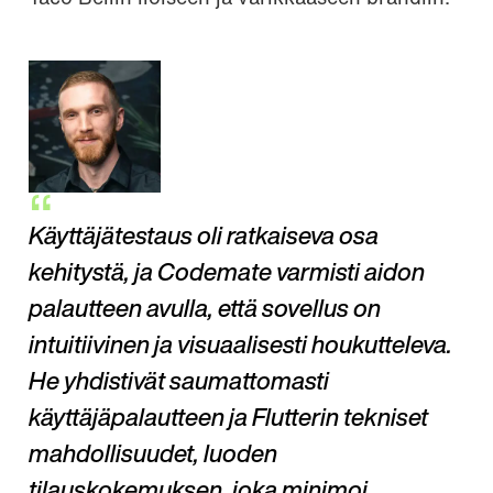
Käyttäjätestaus oli ratkaiseva osa
kehitystä, ja Codemate varmisti aidon
palautteen avulla, että sovellus on
intuitiivinen ja visuaalisesti houkutteleva.
He yhdistivät saumattomasti
käyttäjäpalautteen ja Flutterin tekniset
mahdollisuudet, luoden
tilauskokemuksen, joka minimoi