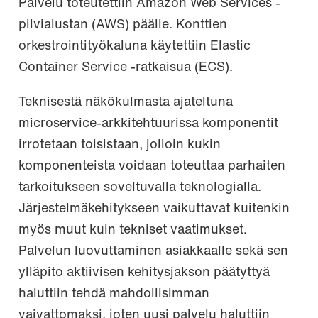
Palvelu toteutettiin Amazon Web Services -
pilvialustan (AWS) päälle. Konttien
orkestrointityökaluna käytettiin Elastic
Container Service -ratkaisua (ECS).
Teknisestä näkökulmasta ajateltuna
microservice-arkkitehtuurissa komponentit
irrotetaan toisistaan, jolloin kukin
komponenteista voidaan toteuttaa parhaiten
tarkoitukseen soveltuvalla teknologialla.
Järjestelmäkehitykseen vaikuttavat kuitenkin
myös muut kuin tekniset vaatimukset.
Palvelun luovuttaminen asiakkaalle sekä sen
ylläpito aktiivisen kehitysjakson päätyttyä
haluttiin tehdä mahdollisimman
vaivattomaksi, joten uusi palvelu haluttiin