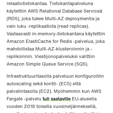
relaatiotietokantaa. Tietokantapalveluna
käytettiin AWS Relational Database Serviceä
(RDS), joka tukee Multi-AZ deploymentia ja
vain luku -replikaatiota (read replicas).
Vastaavasti in-memory-tietokantana käytettiin
Amazon ElastiCache for Redis -palvelua, joka
mahdollistaa Multi-AZ-klusteroinnin ja -
replikoinnin. Viestijonopalveluksi valittiin
Amazon Simple Queue Service (SQS).
Infrastruktuuritasolla palveluun konfiguroitiin
autoscaling sekä kontti- (ECS) että
palvelintasolla (EC2). Myöhemmin kun AWS
Fargate -palvelu
tuli saataville
EU-alueella
vuoden 2018 toisella vuosineljänneksellä,