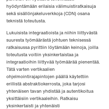
hyödyntämään erilaisia välimuistiratkaisuja
sekä sisällönjakeluverkkoja (CDN) osana
teknistä toteutusta.
Lukuisista integraatioista ja niihin liittyvästä
suuresta työmäärästä johtuen teknisessä
ratkaisussa pyrittiin löytämään keinoja, joilla
toteutusta voitiin yksinkertaistaa ja
integraatioihin liittyvää työmäärää pienentää.
Tätä varten vertikaalien
ohjelmointirajapintojen päällä käytettiin
erillistä abstraktiokerrosta, joka tarjosi
yhtenäisen tavan yhdistää ja autentikoitua
yksittäisiin vertikaaleihin. Ratkaisu
yksinkertaisti ja yhtenäisti