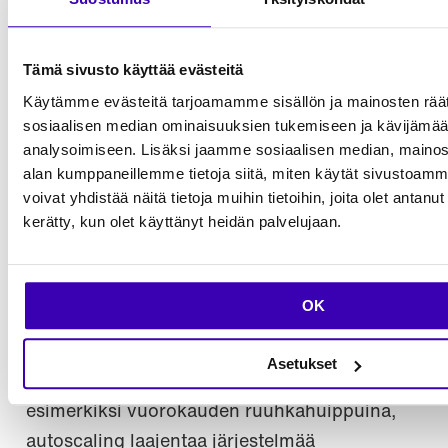
skaalautumista ohjaa skaalauskäytäntö
(scaling policy), jossa määritetään, milloin ja
kuinka paljon resursseja tulee varata ja
Tämä sivusto käyttää evästeitä
vapauttaa. Järjestelmä voidaan esimerkiksi
Käytämme evästeitä tarjoamamme sisällön ja mainosten räät
määrittää skaalautumaan
sosiaalisen median ominaisuuksien tukemiseen ja kävijäm
analysoimiseen. Lisäksi jaamme sosiaalisen median, mainosa
aikatauluperusteisesti viikonpäivän ja
alan kumppaneillemme tietoja siitä, miten käytät sivusto
kellonajan mukaan tai tietyn mitattavan arvon,
voivat yhdistää näitä tietoja muihin tietoihin, joita olet antanut h
kuten suoritinkäytön tai muistinkäytön,
kerätty, kun olet käyttänyt heidän palvelujaan.
perusteella.
Automaattisesti skaalautuvalle järjestelmälle
OK
määritetään tietty varattavien resurssien
vähimmäismäärä, jolla katetaan järjestelmän
Asetukset
normaalikuormitus. Kun resurssitarve kasvaa
esimerkiksi vuorokauden ruuhkahuippuina,
autoscaling laajentaa järjestelmää