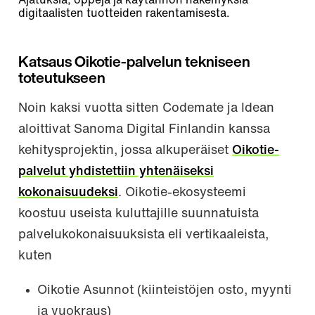
Ajatuksia, oppeja ja käytännön näkemyksiä
digitaalisten tuotteiden rakentamisesta.
Katsaus Oikotie-palvelun tekniseen
toteutukseen
Noin kaksi vuotta sitten Codemate ja Idean
aloittivat Sanoma Digital Finlandin kanssa
kehitysprojektin, jossa alkuperäiset
Oikotie-
palvelut yhdistettiin yhtenäiseksi
kokonaisuudeksi
. Oikotie-ekosysteemi
koostuu useista kuluttajille suunnatuista
palvelukokonaisuuksista eli vertikaaleista,
kuten
Oikotie Asunnot (kiinteistöjen osto, myynti
ja vuokraus)