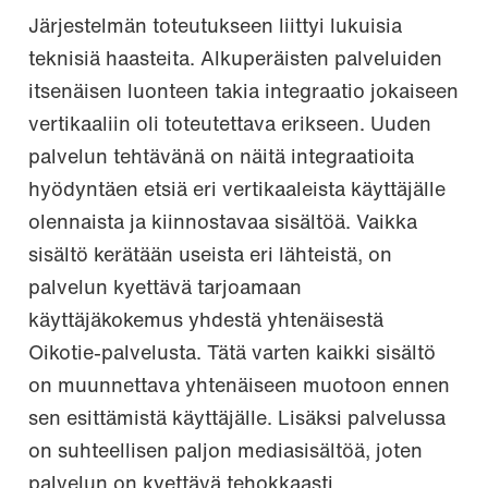
Järjestelmän toteutukseen liittyi lukuisia
teknisiä haasteita. Alkuperäisten palveluiden
itsenäisen luonteen takia integraatio jokaiseen
vertikaaliin oli toteutettava erikseen. Uuden
palvelun tehtävänä on näitä integraatioita
hyödyntäen etsiä eri vertikaaleista käyttäjälle
olennaista ja kiinnostavaa sisältöä. Vaikka
sisältö kerätään useista eri lähteistä, on
palvelun kyettävä tarjoamaan
käyttäjäkokemus yhdestä yhtenäisestä
Oikotie-palvelusta. Tätä varten kaikki sisältö
on muunnettava yhtenäiseen muotoon ennen
sen esittämistä käyttäjälle. Lisäksi palvelussa
on suhteellisen paljon mediasisältöä, joten
palvelun on kyettävä tehokkaasti