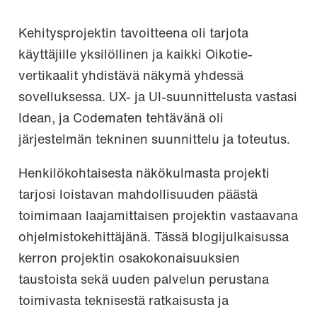
Kehitysprojektin tavoitteena oli tarjota
käyttäjille yksilöllinen ja kaikki Oikotie-
vertikaalit yhdistävä näkymä yhdessä
sovelluksessa. UX- ja UI-suunnittelusta vastasi
Idean, ja Codematen tehtävänä oli
järjestelmän tekninen suunnittelu ja toteutus.
Henkilökohtaisesta näkökulmasta projekti
tarjosi loistavan mahdollisuuden päästä
toimimaan laajamittaisen projektin vastaavana
ohjelmistokehittäjänä. Tässä blogijulkaisussa
kerron projektin osakokonaisuuksien
taustoista sekä uuden palvelun perustana
toimivasta teknisestä ratkaisusta ja