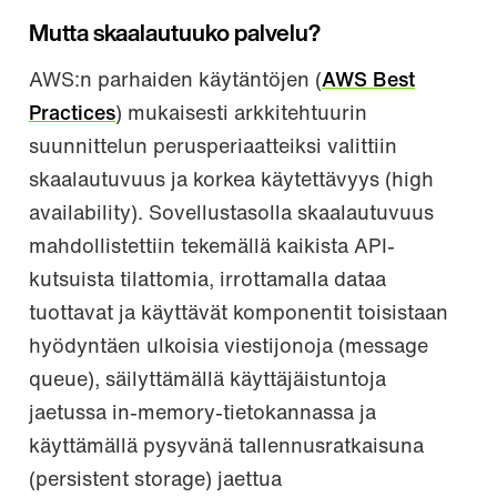
Mutta skaalautuuko palvelu?
AWS:n parhaiden käytäntöjen (
AWS Best
Practices
) mukaisesti arkkitehtuurin
suunnittelun perusperiaatteiksi valittiin
skaalautuvuus ja korkea käytettävyys (high
availability). Sovellustasolla skaalautuvuus
mahdollistettiin tekemällä kaikista API-
kutsuista tilattomia, irrottamalla dataa
tuottavat ja käyttävät komponentit toisistaan
hyödyntäen ulkoisia viestijonoja (message
queue), säilyttämällä käyttäjäistuntoja
jaetussa in-memory-tietokannassa ja
käyttämällä pysyvänä tallennusratkaisuna
(persistent storage) jaettua