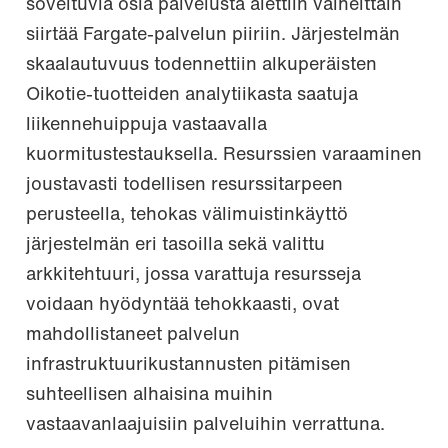
soveltuvia osia palvelusta alettiin vaiheittain
siirtää Fargate-palvelun piiriin. Järjestelmän
skaalautuvuus todennettiin alkuperäisten
Oikotie-tuotteiden analytiikasta saatuja
liikennehuippuja vastaavalla
kuormitustestauksella. Resurssien varaaminen
joustavasti todellisen resurssitarpeen
perusteella, tehokas välimuistinkäyttö
järjestelmän eri tasoilla sekä valittu
arkkitehtuuri, jossa varattuja resursseja
voidaan hyödyntää tehokkaasti, ovat
mahdollistaneet palvelun
infrastruktuurikustannusten pitämisen
suhteellisen alhaisina muihin
vastaavanlaajuisiin palveluihin verrattuna.