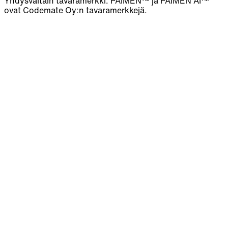
Yhdysvaltain tavaramerkki. PAIMEN™ ja PAIMEN AI™
ovat Codemate Oy:n tavaramerkkejä.