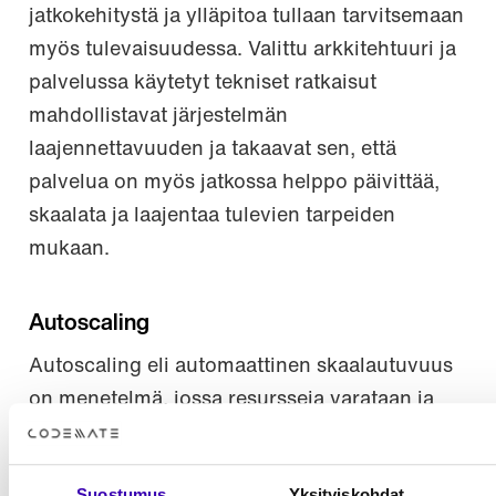
jatkokehitystä ja ylläpitoa tullaan tarvitsemaan
myös tulevaisuudessa. Valittu arkkitehtuuri ja
palvelussa käytetyt tekniset ratkaisut
mahdollistavat järjestelmän
laajennettavuuden ja takaavat sen, että
palvelua on myös jatkossa helppo päivittää,
skaalata ja laajentaa tulevien tarpeiden
mukaan.
Autoscaling
Autoscaling eli automaattinen skaalautuvuus
on menetelmä, jossa resursseja varataan ja
vapautetaan tarpeen mukaan ennalta
määrätyissä rajoissa. Järjestelmän
Suostumus
Yksityiskohdat