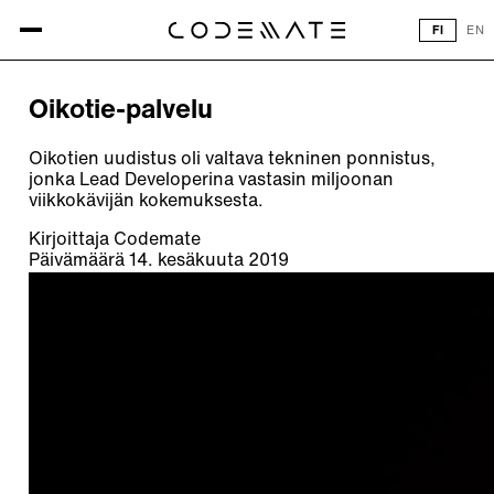
Kaikki artikkelit
FI
EN
ARTIKKELI
Oikotie-palvelu
Oikotien uudistus oli valtava tekninen ponnistus,
jonka Lead Developerina vastasin miljoonan
viikkokävijän kokemuksesta.
Kirjoittaja
Codemate
Päivämäärä
14. kesäkuuta 2019