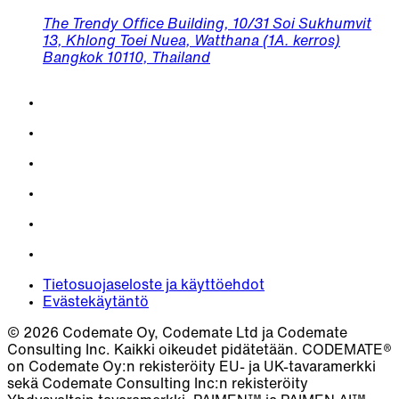
The Trendy Office Building, 10/31 Soi Sukhumvit
13, Khlong Toei Nuea, Watthana (1A. kerros)
Bangkok 10110, Thailand
Tietosuojaseloste ja käyttöehdot
Evästekäytäntö
© 2026 Codemate Oy, Codemate Ltd ja Codemate
Consulting Inc. Kaikki oikeudet pidätetään. CODEMATE®
on Codemate Oy:n rekisteröity EU- ja UK-tavaramerkki
sekä Codemate Consulting Inc:n rekisteröity